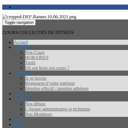
Toggle navigation
COURS COLLECTIFS DE FITNESS
Accueil
Activités
Nos Cours
HORAIRES
Tarifs
Où ont lieux nos cours ?
Inscription
Je m’inscris
Règlement d’ordre intérieur
Membre effectif / membre adhérent
Contact
A propos
Nos débuts
L’équipe administrative et technique
Nos Moniteurs
News
FAQ