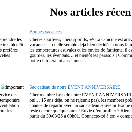
Nos articles récen
Bonnes vacances
reprendre les
Chères sportives, chers sportifs, 🌞 La canicule est arri
 très bientôt
vacances… et elle semble déjà bien décidée à nous faire
s préférés
les températures estivales et les envies de farniente, il e
velles
gourdes, les éventails… et bientôt les parasols ! Com
notre club fera lui aussi une …
Sac cadeau de notre EVENT ANNIVERSAIRE
ervice des
Cher membre Lors de notre EVENT ANNIVERSAIRE 
 temporaire
oui… 15 ans déjà, on ne rajeunit pas), les membres prés
ventilation
chance de repartir avec un sac cadeau souvenir Bonne n
our les
reste encore quelques-uns ! Envie d’en profiter ? Rien 
partir du 30/03/26 à 00h01, Connecte-toi à ton « comp