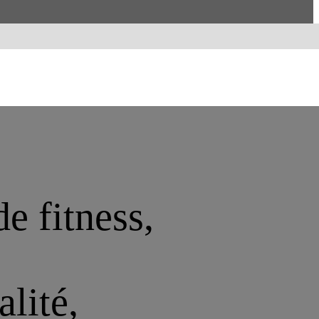
de fitness,
alité,