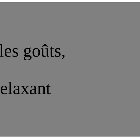
les goûts,
relaxant