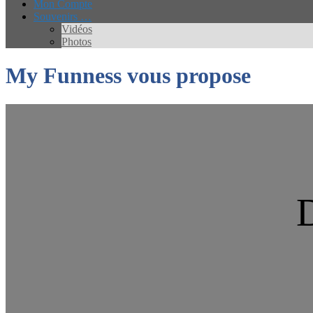
Mon Compte
Souvenirs …
Vidéos
Photos
My Funness vous propose
D